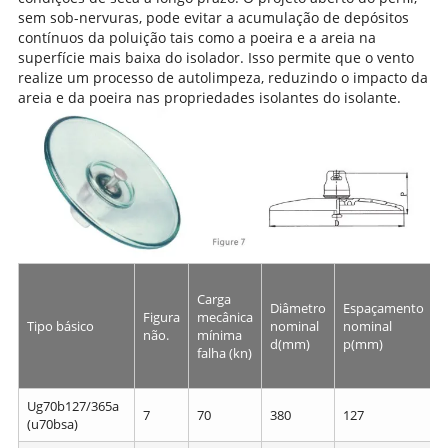
sem sob-nervuras, pode evitar a acumulação de depósitos
contínuos da poluição tais como a poeira e a areia na
superfície mais baixa do isolador. Isso permite que o vento
realize um processo de autolimpeza, reduzindo o impacto da
areia e da poeira nas propriedades isolantes do isolante.
Carga
D
Diâmetro
Espaçamento
Figura
mecânica
c
Tipo básico
nominal
nominal
não.
mínima
n
d(mm)
p(mm)
falha (kn)
Ug70b127/365a
7
70
380
127
3
(u70bsa)