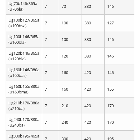
Ug70b146/365a
7
70
380
146
3
(u70bla)
Ug100b127/365a
7
100
380
127
3
(u100bsa)
Ug100b146/365a
7
100
380
146
3
(u100bla)
Ug120b146/365a
7
120
380
146
3
(u120bla)
Ug160b146/380a
7
160
420
146
3
(u160bas)
Ug160b155/380a
7
160
420
155
3
(u160bma)
Ug210b170/380a
7
210
420
170
3
(u210ba)
Ug240b170/380a
7
240
420
170
3
(u240ba)
Ug300b195/465a
7
300
420
195
4