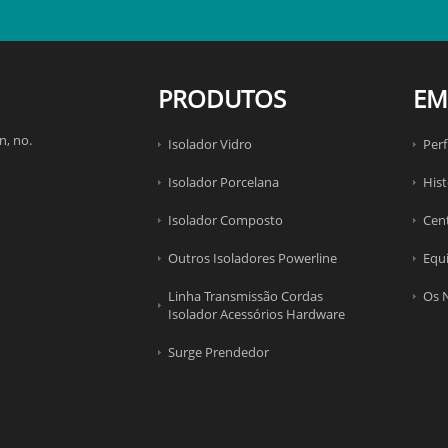
PRODUTOS
EM
n, no.
Isolador Vidro
Perf
Isolador Porcelana
His
Isolador Composto
Cen
Outros Isoladores Powerline
Equ
Linha Transmissão Cordas
Os 
Isolador Acessórios Hardware
Surge Prendedor