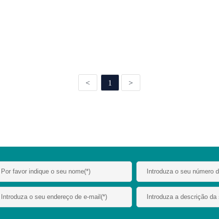
<
1
>