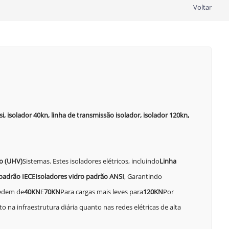
Voltar
i, isolador 40kn, linha de transmissão isolador, isolador 120kn,
ão (UHV)
Sistemas. Estes isoladores elétricos, incluindo
Linha
padrão IEC
E
Isoladores vidro padrão ANSI
, Garantindo
medem de
40KN
E
70KN
Para cargas mais leves para
120KN
Por
na infraestrutura diária quanto nas redes elétricas de alta