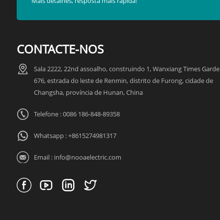
Mais detalhes, resposta mais rápida!
CONTACTE-NOS
Sala 2222, 22nd assoalho, construindo 1, Wanxiang Times Garde
676, estrada do leste de Renmin, distrito de Furong, cidade de
Changsha, província de Hunan, China
Telefone : 0086 186-848-89358
Whatsapp :
+8615274981317
Email :
info@nooaelectric.com