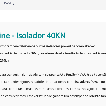
dor 40KN
ine
-
Isolador 40KN
ctric também fabricamos outros isoladores powerline como abaixo:
es padrão iec, isolador 70kn, isoladores de alta tensão, isoladores padrão ans
 210kn.
 para transmitir eletricidade com segurança
Alta Tensão (HV)
E
Ultra alta tens
s para atender rigorosos padrões internacionais, como
Isoladores Powerline 
ria para acomodar demandas estruturais diferentes, com as avaliações que 
ondições extremas. Essa versatilidade garante um desempenho robusto tanto 