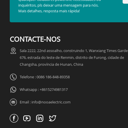
inquéritos, pls deixar uma mensagem para nós.
Mais detalhes, resposta mais rápida!
CONTACTE-NOS
Sala 2222, 22nd assoalho, construindo 1, Wanxiang Times Garde
676, estrada do leste de Renmin, distrito de Furong, cidade de
Changsha, província de Hunan, China
Telefone : 0086 186-848-89358
Whatsapp :
+8615274981317
Email :
info@nooaelectric.com