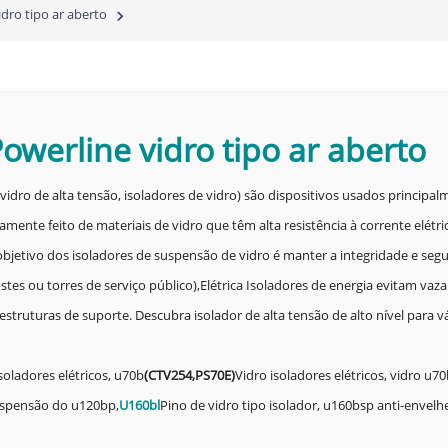
idro tipo ar aberto
Powerline vidro tipo ar aberto
de vidro de alta tensão, isoladores de vidro) são dispositivos usados princip
mente feito de materiais de vidro que têm alta resistência à corrente elétric
bjetivo dos isoladores de suspensão de vidro é manter a integridade e segu
tes ou torres de serviço público),
Elétrica
Isoladores de energia evitam vaza
ruturas de suporte. Descubra isolador de alta tensão de alto nível para vár
soladores elétricos, u70b
(
CTV254,
PS70E
)
Vidro isoladores elétricos, vidro u70b
suspensão do u120bp,
U160bl
Pino de vidro tipo isolador, u160bsp anti-envelh