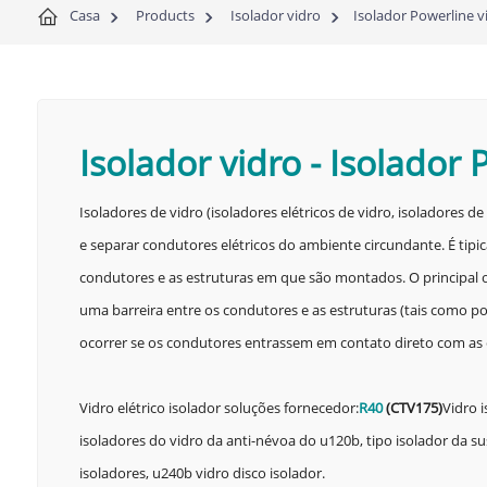
Casa
Products
Isolador vidro
Isolador Powerline v
Isolador vidro
-
Isolador 
Isoladores de vidro (isoladores elétricos de vidro, isoladores 
e separar condutores elétricos do ambiente circundante. É tipica
condutores e as estruturas em que são montados. O principal o
uma barreira entre os condutores e as estruturas (tais como pos
ocorrer se os condutores entrassem em contato direto com as est
Vidro elétrico isolador soluções fornecedor:
R40
(
CTV175
)
Vidro i
isoladores do vidro da anti-névoa do u120b, tipo isolador da 
isoladores, u240b vidro disco isolador.