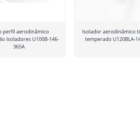
o perfil aerodinâmico
Isolador aerodinâmico t
o Isoladores U100B-146-
temperado U120BLA-1
365A