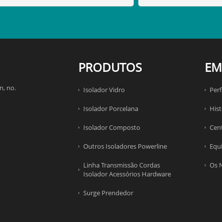
PRODUTOS
EM
n, no.
Isolador Vidro
Perf
Isolador Porcelana
His
Isolador Composto
Cen
Outros Isoladores Powerline
Equ
Linha Transmissão Cordas
Os 
Isolador Acessórios Hardware
Surge Prendedor