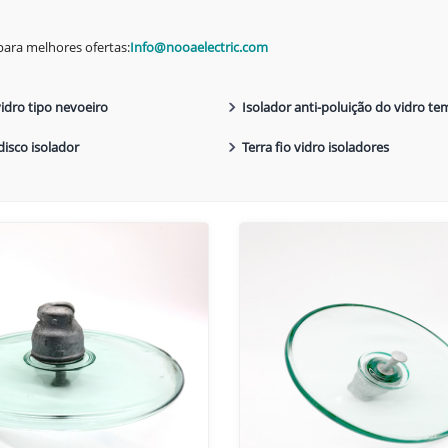
para melhores ofertas:
Info@nooaelectric.com
vidro tipo nevoeiro
Isolador anti-poluição do vidro t
disco isolador
Terra fio vidro isoladores