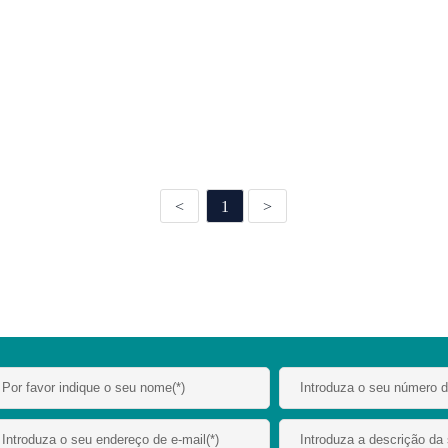
<
1
>