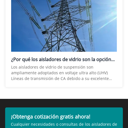
¿Por qué los aisladores de vidrio son la opción
preferida para las líneas de transmisión de CA de
Los aisladores de vidrio de suspensión son
voltaje ultra alto?
ampliamente adoptados en voltaje ultra alto (UHV)
Líneas de transmisión de CA debido a su excelente
rendimiento eléctrico, resistencia mecánica superior,
excelente confiabilidad a largo plazo y menor costo del
ciclo de vida. Estas ventajas les permiten cumplir con
los estrictos requisitos técnicos de los sistemas de
transmisión que operan a 220 kV,330 kV,400 kV,500
kV,800 kV, e incluso 1000 kV, Noua Electric proporciona
¡Obtenga cotización gratis ahora!
soluciones aislantes confiables para redes de
Cualquier necesidades o consultas de los aisladores de
transmisión de larga distancia que operan bajo