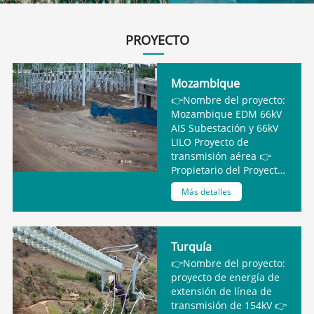
PROYECTO
Mozambique
👉Nombre del proyecto:
Mozambique EDM 66kV
AIS Subestación y 66kV
LILO Proyecto de
transmisión aérea 👉
Propietario del Proyecto:
EDM 👉Tipo de
Más detalles
producto: Aislador de
vidrio U120BP
Turquía
👉Nombre del proyecto:
proyecto de energía de
extensión de línea de
transmisión de 154kV 👉