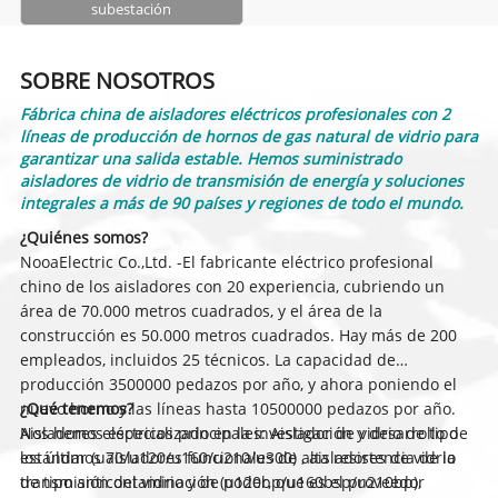
subestación
SOBRE NOSOTROS
Fábrica china de aisladores eléctricos profesionales con 2
líneas de producción de hornos de gas natural de vidrio para
garantizar una salida estable. Hemos suministrado
aisladores de vidrio de transmisión de energía y soluciones
integrales a más de 90 países y regiones de todo el mundo.
¿Quiénes somos?
NooaElectric Co.,Ltd. -El fabricante eléctrico profesional
chino de los aisladores con 20 experiencia, cubriendo un
área de 70.000 metros cuadrados, y el área de la
construcción es 50.000 metros cuadrados. Hay más de 200
empleados, incluidos 25 técnicos. La capacidad de
producción 3500000 pedazos por año, y ahora poniendo el
nuevo horno y las líneas hasta 10500000 pedazos por año.
¿Qué tenemos?
Nos hemos especializado en la investigación y desarrollo de
Aisladores eléctricos principales: Aislador de vidrio de tipo
los últimos aisladores funcionales de alta resistencia de la
estándar (u70/u120/u160/u210/u300) , aisladores de vidrio
transmisión del vidrio y de poder, que es el proveedor
de tipo anticontaminación (u120bp/u160bsp/u210bp),