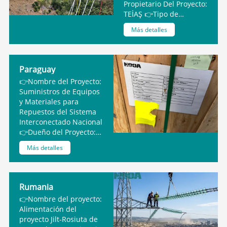
Propietario Del Proyecto:
TEİAŞ 👉Tipo de
producto: U120 BLP
Más detalles
Paraguay
👉Nombre del Proyecto:
Suministros de Equipos
y Materiales para
Repuestos del Sistema
Interconectado Nacional
👉Dueño del Proyecto:
ANDE👉Producto:
Más detalles
Aisladores de vidrio
U120B
Rumania
👉Nombre del proyecto:
Alimentación del
proyecto Jilt-Rosiuta de