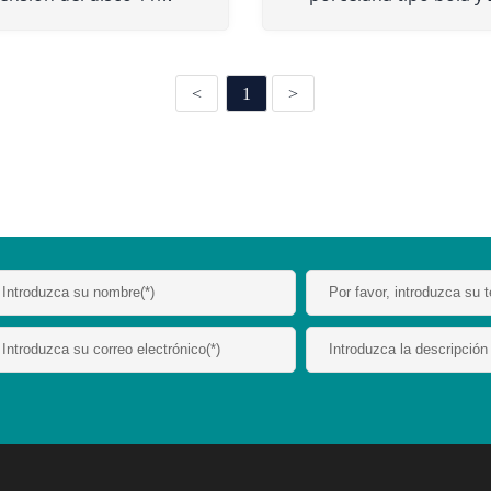
<
1
>