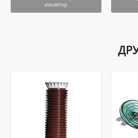
изолятор
ДР