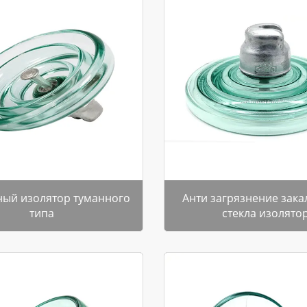
ный изолятор туманного
Анти загрязнение зак
типа
стекла изолято