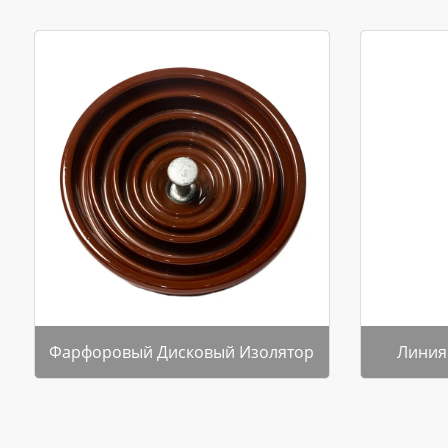
Фарфоровый Дисковый Изолятор
Линия