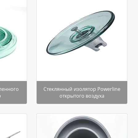
аленного
Стеклянный изолятор Powerline
р
открытого воздуха