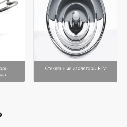
торы
Стеклянные изоляторы RTV
ода
Р