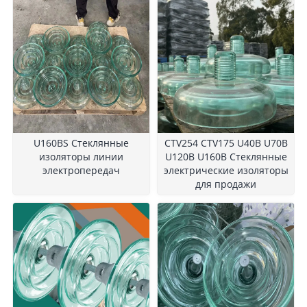
U160BS Стеклянные
CTV254 CTV175 U40B U70B
изоляторы линии
U120B U160B Стеклянные
электропередач
электрические изоляторы
для продажи