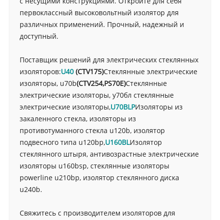
с несущими конструкциями. Откройте для себя
первоклассный высоковольтный изолятор для
различных применений. Прочный, надежный и
доступный.
Поставщик решений для электрических стеклянных
изоляторов:
U40
(
CTV175
)
Стеклянные электрические
изоляторы, u70b
(
CTV254,
PS70E
)
Стеклянные
электрические изоляторы, у70бл стеклянные
электрические изоляторы,
U70BLP
Изоляторы из
закаленного стекла, изоляторы из
противотуманного стекла u120b, изолятор
подвесного типа u120bp,
U160BL
Изолятор
стеклянного штыря, антивозрастные электрические
изоляторы u160bsp, стеклянные изоляторы
powerline u210bp, изолятор стеклянного диска
u240b.
Свяжитесь с производителем изоляторов для