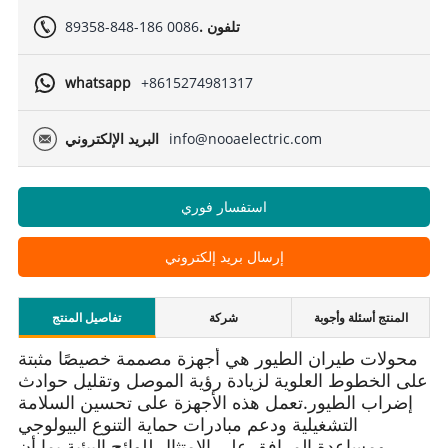
تلفون .
0086 186-848-89358
whatsapp
+8615274981317
info@nooaelectric.com
البريد الإلكتروني
استفسار فوري
إرسال بريد إلكتروني
المنتج أسئلة وأجوبة
شركة
تفاصيل المنتج
محولات طيران الطيور هي أجهزة مصممة خصيصًا مثبتة
على الخطوط العلوية لزيادة رؤية الموصل وتقليل حوادث
إضراب الطيور.
تعمل هذه الأجهزة على تحسين السلامة
التشغيلية ودعم مبادرات حماية التنوع البيولوجي
ومساعدة المرافق على الامتثال للوائح البيئية.
بما أن