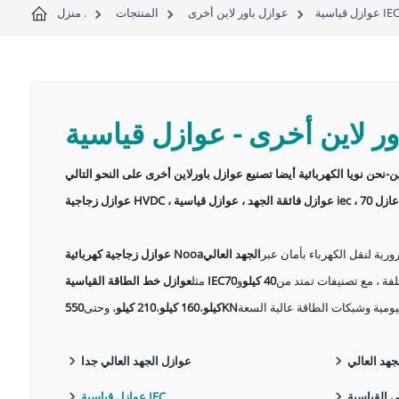
وازل قياسية IEC
عوازل باور لاين أخرى
المنتجات
منزل .
ور لاين أخرى
-
رية لنقل الكهرباء بأمان عبر
عوازل زجاجية كهربائية Nooa
لفة ، مع تصنيفات تمتد من
40 كيلو
و
عوازل خط الطاقة القياسية IEC
مثل
550KN
كيلو
،
160 كيلو
،
210 كيلو
، وحتى
جهد العالي
عوازل الجهد العالي جدا
 القياسية
عوازل قياسية IEC