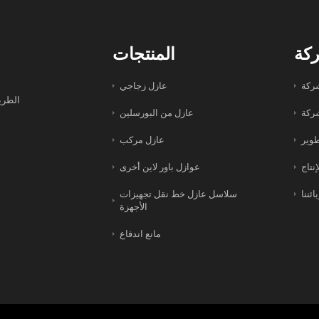
كة
المنتجات
ركة
عازل زجاجي
الطري
شركة
عازل من البورسلين
طوير
عازل مركب
نتاج
عوازل باور لاين أخرى
ائننا
سلاسل عازل خط نقل تجهيزات
الأجهزة
مانع اندفاع