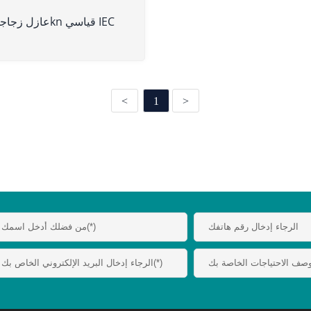
عازل زجاجي 210kn قياسي IEC
<
1
>