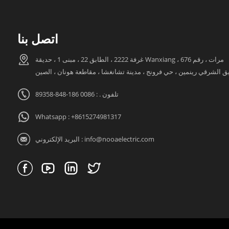
اتصل بنا
غرفة 2222 ، الطابق 22 ، مبنى 1 ، حديقة Wanxiang مرات ، رقم 676 ،
ق الشرقي رينمين ، حي فرونج ، مدينة تشانغشا ، مقاطعة هونان ، الصين
تلفون . : 0086 186-848-89358
Whatsapp :
+8615274981317
info@nooaelectric.com
البريد الإلكتروني :