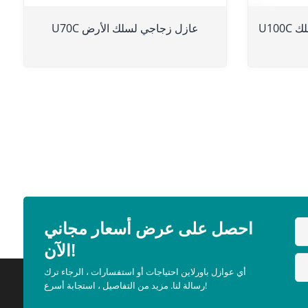
U100C عازل زجاجي مقوى من نوع سلك
U70C عازل زجاجي لسلك الأرض
احصل على عرض أسعار مجاني
الآن!
أي عوازل باورلاين احتياجات أو استفسارات ، الرجاء ترك
رسالة لنا. مزيد من التفاصيل ، استجابة أسرع!