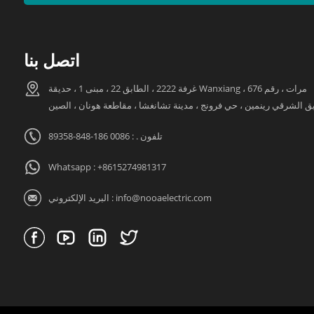
اتصل بنا
غرفة 2222 ، الطابق 22 ، مبنى 1 ، حديقة Wanxiang مرات ، رقم 676 ،
ق الشرقي رينمين ، حي فرونج ، مدينة تشانغشا ، مقاطعة هونان ، الصين
تلفون . : 0086 186-848-89358
Whatsapp :
+8615274981317
info@nooaelectric.com
البريد الإلكتروني :