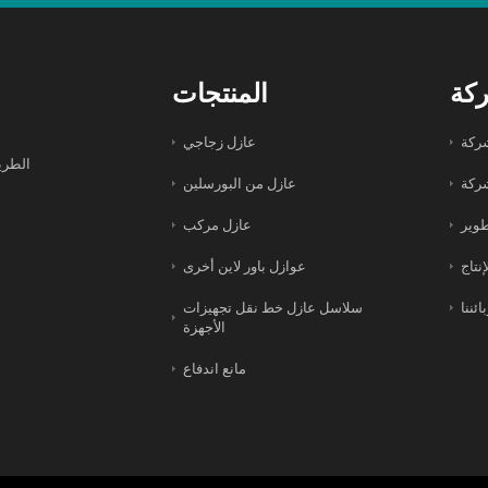
كة
المنتجات
ركة
عازل زجاجي
الطري
شركة
عازل من البورسلين
طوير
عازل مركب
نتاج
عوازل باور لاين أخرى
ائننا
سلاسل عازل خط نقل تجهيزات
الأجهزة
مانع اندفاع