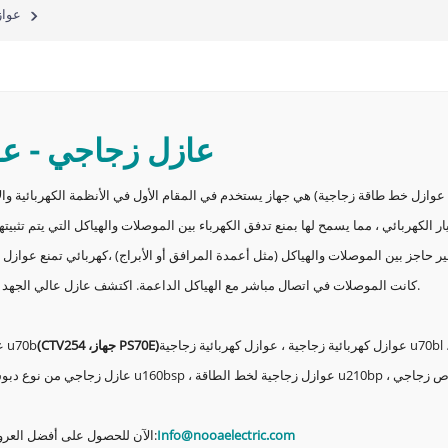
عواز
عازل زجاجي
-
عو
، عوازل خط طاقة زجاجية) هي جهاز يستخدم في المقام الأول في الأنظمة الكهربائية وال
 الكهربائي ، مما يسمح لها بمنع تدفق الكهرباء بين الموصلات والهياكل التي يتم تثبيت
ر حاجز بين الموصلات والهياكل (مثل أعمدة المرافق أو الأبراج) ،
كهربائي
تمنع عوازل ا
كانت الموصلات في اتصال مباشر مع الهياكل الداعمة. اكتشف عازل عالي الجهد من الدرجة الأولى لمختلف التطبيقات. دائم وموثوق بها ، وبأسعار معقولة.
زل كهربائية زجاجية ، عوازل كهربائية زجاجية u70bl ،
)
جهاز PS70E
CTV254 ،
(
عوازل كهربائية زجاجية u70b
Info@nooaelectric.com
اتصل بالشركة المصنعة لعوازل الأقراص الزجاجية الكهربائية NOOA الآن للحصول على أفضل العروض: