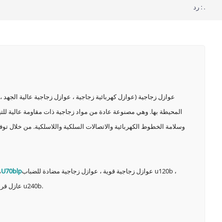
رد : .
عوازل زجاجية (عوازل كهربائية زجاجية ، عوازل زجاجية عالية الجهد 
المحيطة بها. وهي مصنوعة عادة من مواد زجاجية ذات مقاومة عالية للتيار
وسلامة الخطوط الكهربائية والاتصالات السلكية واللاسلكية. من خلال توفي
عوازل زجاجية قوية ، عوازل زجاجية مضادة للضباب u120b ،
U70blp
عوا
عازل زجاجي من نوع دبوس ، عوازل كهربائية مضادة للشيخوخة u160bsp ، عوازل زجاجية لخط الطاقة u210bp ، عازل قرص زجاجي u240b.