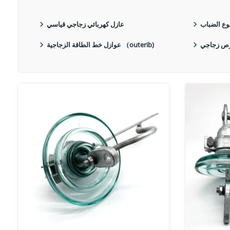
وع الضباب
عازل كهربائي زجاجي قياسي
عوازل خط الطاقة الزجاجية （outerib)