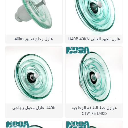
U40B 40KN عازل الجهد العالي
40kn عازل زجاج تعليق
عوازل خط الطاقة الزجاجية
عازل محول زجاجي U40b
CTV175 U40b