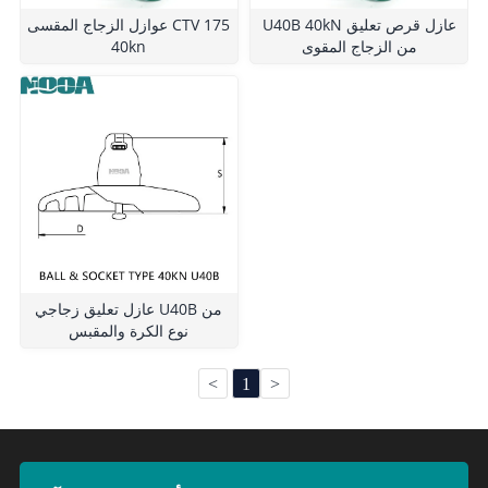
U40B 40kN عازل قرص تعليق
عوازل الزجاج المقسى CTV 175
من الزجاج المقوى
40kn
عازل تعليق زجاجي U40B من
نوع الكرة والمقبس
<
1
>