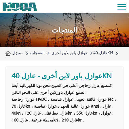
المنتجات
عازل 40KN
عوازل باور لاين أخرى
المنتجات
منزل .
عازل 40KN
عوازل باور لاين أخرى
-
كمصنع عازل زجاجي أعلى في الصين-نحن نويا الكهربائية أيضا
تصنيع عوازل باورلاين أخرى على النحو التالي:
عوازل زجاجية HVDC ، عوازل فائقة الجهد ، عوازل قياسية iec ،
عازل 70kn ، عوازل عالية الجهد ، عوازل قياسية ansi ، عازل
40kn ، عازل خط نقل ، عازل 120kn ، عازل 550kn ، عوازل
محطة فرعية ، عازل 160kn ، عازل 210kn.