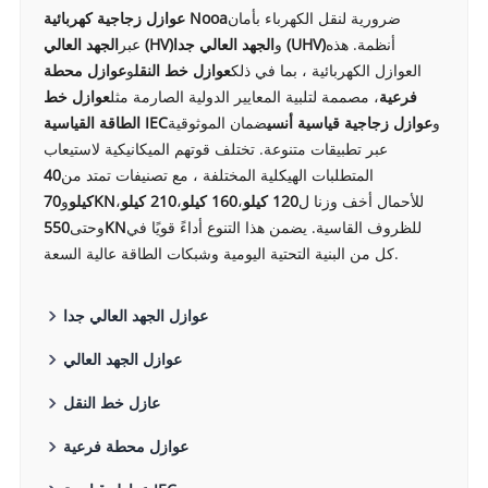
ضرورية لنقل الكهرباء بأمان
عوازل زجاجية كهربائية Nooa
أنظمة. هذه
الجهد العالي جدا (UHV)
و
الجهد العالي (HV)
عبر
العوازل الكهربائية ، بما في ذلك
عوازل خط النقل
و
عوازل محطة
فرعية
، مصممة لتلبية المعايير الدولية الصارمة مثل
عوازل خط
و
عوازل زجاجية قياسية أنسي
ضمان الموثوقية
الطاقة القياسية IEC
عبر تطبيقات متنوعة. تختلف قوتهم الميكانيكية لاستيعاب
المتطلبات الهيكلية المختلفة ، مع تصنيفات تمتد من
40
للأحمال أخف وزنا ل
120 كيلو
،
160 كيلو
،
210 كيلو
،
70KN
كيلو
و
للظروف القاسية. يضمن هذا التنوع أداءً قويًا في
550KN
وحتى
كل من البنية التحتية اليومية وشبكات الطاقة عالية السعة.
عوازل الجهد العالي جدا
عوازل الجهد العالي
عازل خط النقل
عوازل محطة فرعية