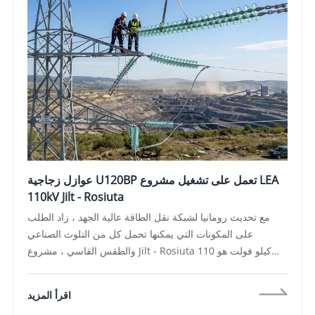
عوازل زجاجية U120BP تعمل على تشغيل مشروع LEA
110kV Jilt - Rosiuta
مع تحديث رومانيا لشبكة نقل الطاقة عالية الجهد ، زاد الطلب
على المكونات التي يمكنها تحمل كل من التلوث الصناعي
والطقس القاسي ، مشروع Jilt - Rosiuta 110 كيلو فولت هو
ممر طاقة حيوي في قلب رومانيا الصناعي ، لضمان الاستقرار
على المدى الطويل لهذا الخط 110 كيلو فولت ، تم اختيار شركة
اقرأ المزيد
NOOA الكهربائية المحدودة (عوازل الزجاج المقوى U120BP)