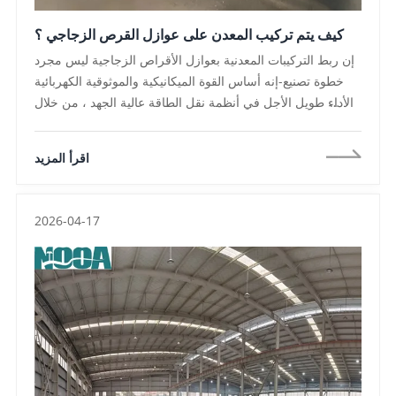
كيف يتم تركيب المعدن على عوازل القرص الزجاجي ؟
إن ربط التركيبات المعدنية بعوازل الأقراص الزجاجية ليس مجرد
خطوة تصنيع-إنه أساس القوة الميكانيكية والموثوقية الكهربائية
والأداء طويل الأجل في أنظمة نقل الطاقة عالية الجهد ، من خلال
الجمع بين التقسية الدقيقة ، وعمليات الأسمنت التي يتم التحكم
فيها ، والجودة الصارمة الاختبار ، نحن نصنع عوازل الأقراص
اقرأ المزيد
الزجاجية الكهربائية ، نضمن أن كل وحدة يمكنها تحمل الأحمال
الميكانيكية الشديدة والإجهاد البيئي ، للمشترين النهائيين
والمهندسين وصناع القرار في المشتريات ، فهم هذه العملية أمر
2026-04-17
ضروري عند تقييم قدرة المورد ومتانة المنتج وتكلفة دورة الحياة ،