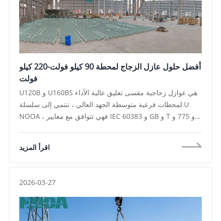
أفضل حلول عازل الزجاج لمحطة 90 كيلو فولت-220 كيلو
فولت
U120B و U160BS هي عوازل زجاجية مقسى تعليق عالية الأداء
لمحطات فرعية متوسطة الجهد العالي ، تنتمي إلى سلسلة U
NOOA ، فهي تتوافق مع معايير IEC 60383 و GB و T و 775 و
DL و T و T و 626 ، مما يضمن التوافق مع أنظمة 90KV-220KV ،
وقد ثبت تصميمها الناضج في المشاريع الفعلية مع التشغيل
اقرأ المزيد
السلس على المدى الطويل في البرازيل والبارجواي ،
2026-03-27