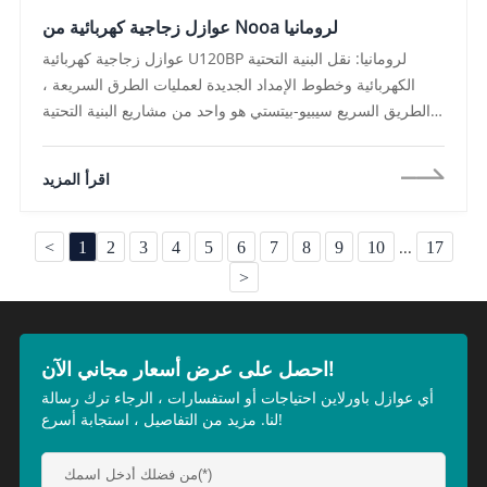
عوازل زجاجية كهربائية من Nooa لرومانيا
عوازل زجاجية كهربائية U120BP لرومانيا: نقل البنية التحتية
الكهربائية وخطوط الإمداد الجديدة لعمليات الطرق السريعة ،
الطريق السريع سيبيو-بيتستي هو واحد من مشاريع البنية التحتية
الأكثر طموحًا في أوروبا ، يمثل حلقة حيوية في ممر الراين-
دانوب ، كقطاع رئيسي من هذه الشبكة العابرة لأوروبا ، القسم 3
اقرأ المزيد
(كورنيتو-تيجفيني) يتطلب أعلى معايير الهندسة وموثوقية
المكونات لضمان إمدادات الطاقة دون انقطاع لإضاءة الطرق
السريعة ، والإشارات ، وأنظمة الرسوم ،
...
<
1
2
3
4
5
6
7
8
9
10
17
>
احصل على عرض أسعار مجاني الآن!
أي عوازل باورلاين احتياجات أو استفسارات ، الرجاء ترك رسالة
لنا. مزيد من التفاصيل ، استجابة أسرع!