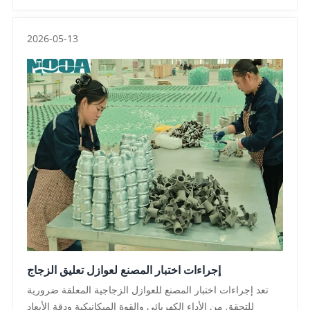
للحد من ضربات الطيور ودعم تطوير البنية التحتية المستدامة ،
من خلال منتجات موثوقة وحلول هندسية ، تساعد مشاريع
2026-05-13
المرافق الكهربائية على تعزيز أداء النقل وجهود حماية الحياة
البرية ،
إجراءات اختبار المصنع لعوازل تعليق الزجاج
تعد إجراءات اختبار المصنع للعوازل الزجاجية المعلقة ضرورية
للتحقق من الأداء الكهربائي والقوة الميكانيكية ودقة الأبعاد