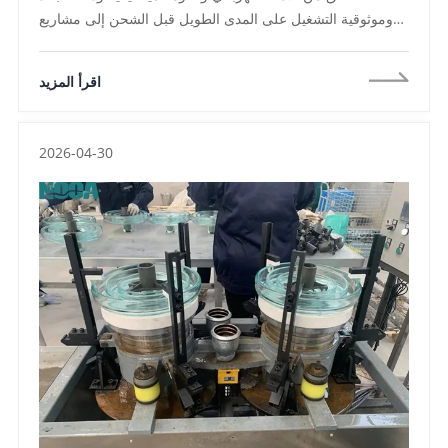
وموثوقية التشغيل على المدى الطويل قبل الشحن إلى مشاريع
المنفعة والتجميع على الأجهزة الكهربائية ، وتتطلب مناقصات
النقل الدولية من الشركات المصنعة بشكل متزايد الامتثال لمعايير
اقرأ المزيد
IEC و ANSI والمعايير الخاصة بالمرافق من خلال الاختبارات
الروتينية الصارمة واختبارات النوع ، واختبارات العينات ، يساعد
الاختبار السليم على تقليل أعطال خط النقل ، وتحسين استقرار
2026-04-30
الشبكة ، وضمان جودة المنتج المتسقة عبر مشاريع البنية التحتية
واسعة النطاق ،