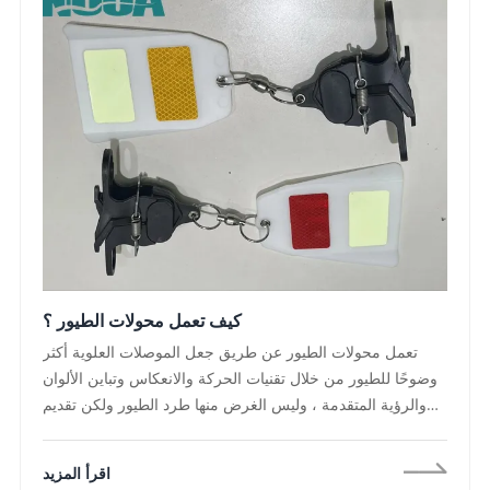
EPC ، والمرافق ، والمشترين الدوليين المشاركين في مشاريع
البنية التحتية للطاقة ،
كيف تعمل محولات الطيور ؟
تعمل محولات الطيور عن طريق جعل الموصلات العلوية أكثر
وضوحًا للطيور من خلال تقنيات الحركة والانعكاس وتباين الألوان
والرؤية المتقدمة ، وليس الغرض منها طرد الطيور ولكن تقديم
تحذيرات بصرية واضحة تساعد الطيور على تجنب البنية التحتية
للنقل بأمان ، حيث تستمر شبكات المرافق في التوسع عبر موائل
اقرأ المزيد
الطيور وطرق الهجرة ، أصبحت محولات طيران الطيور حلاً عمليًا