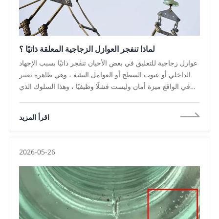
لماذا تنفجر العوازل الزجاجية المعلقة ذاتيًا ؟
عوازل زجاجية للتعليق في بعض الأحيان تنفجر ذاتيًا بسبب الإجهاد
الداخلي أو عيوب السطح أو العوامل البيئية ، وهي ظاهرة تعتبر
في الواقع ميزة أمان وليست فشلًا وظيفيًا ، وهذا السلوك الذي
ينفجر ذاتيًا ، ومن سمات العوازل الزجاجية المقسى ، يسمح
بالكشف المبكر عن الوحدات المعرضة للخطر ، مما يقلل من
اقرأ المزيد
خطر فشل خطوط كارثي في أنظمة النقل عالية الجهد ، بالنسبة
لمقاولي EPC ومشاريع المرافق الدولية ، يساعد فهم أسباب
الانفجار الذاتي على تحسين الشراء ومراقبة الجودة واستراتيجيات
2026-05-26
التركيب ، وضمان الموثوقية مع الاستفادة الكاملة من وضع
الفشل المتوقع لعوازل الزجاج المقسى ،