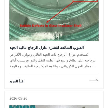
العيوب الشائعة لقشرة عازل الزجاج عالية الجهد
تُستخدم عوازل الزجاج ذات الجهد العالي وعوازل الأقراص
الزجاجية على نطاق واسع في أنظمة النقل والتوزيع بسبب أدائها
الممتاز للعزل الكهربائي ، والقوة الميكانيكية العالية ، ومقاومة
الطقس ، وخصائص الفشل الذاتي ، ومع ذلك ، أثناء عملية التصنيع
، يمكن أن تحدث عيوب مختلفة بسبب المواد الخام التناقضات ،
اقرأ المزيد
مشاكل الذوبان ، مشاكل التشكيل ، أخطاء التقسية ، أو المناولة
غير الصحيحة ، يمكن أن تؤثر هذه العيوب على المظهر ، والأداء
الميكانيكي ، والخصائص العازلة ، وموثوقية العازل على المدى
2026-05-26
الطويل ، وفهم عيوب العزل الزجاجي الشائعة وتنفيذ إجراءات
مراقبة الجودة المناسبة ضرورية للشركات المصنعة ، ومقاولي