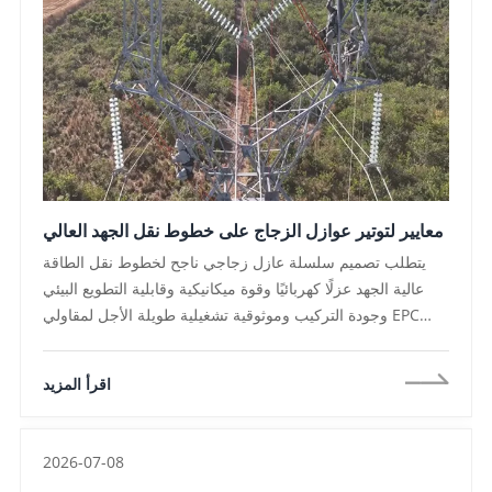
معايير لتوتير عوازل الزجاج على خطوط نقل الجهد العالي
يتطلب تصميم سلسلة عازل زجاجي ناجح لخطوط نقل الطاقة
عالية الجهد عزلًا كهربائيًا وقوة ميكانيكية وقابلية التطويع البيئي
وجودة التركيب وموثوقية تشغيلية طويلة الأجل لمقاولي EPC
وفرق شراء المرافق ، ويؤدي تقييم هذه المعايير بشكل منهجي
إلى شبكات نقل أكثر أمانًا وتكاليف صيانة أقل و امتثال أقوى
اقرأ المزيد
لمتطلبات المناقصات الدولية ، والشراكة مع جهة تصنيع تقدم
اختبارات معتمدة ، وجودة إنتاج متسقة ، ودعم فني شامل يضمن
أن سلاسل العزل الزجاجية تحقق أداءً موثوقًا طوال فترة خدمة
2026-07-08
نظام النقل ،