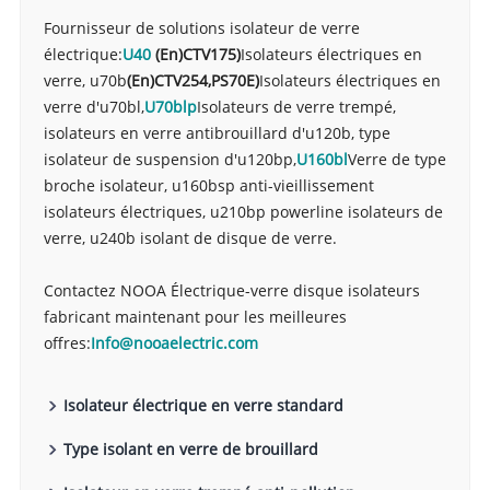
Fournisseur de solutions isolateur de verre
électrique:
U40
(En)
CTV175
)
Isolateurs électriques en
verre, u70b
(En)
CTV254,
PS70E
)
Isolateurs électriques en
verre d'u70bl,
U70blp
Isolateurs de verre trempé,
isolateurs en verre antibrouillard d'u120b, type
isolateur de suspension d'u120bp,
U160bl
Verre de type
broche isolateur, u160bsp anti-vieillissement
isolateurs électriques, u210bp powerline isolateurs de
verre, u240b isolant de disque de verre.
Contactez NOOA Électrique-verre disque isolateurs
fabricant maintenant pour les meilleures
offres:
Info@nooaelectric.com
Isolateur électrique en verre standard
Type isolant en verre de brouillard