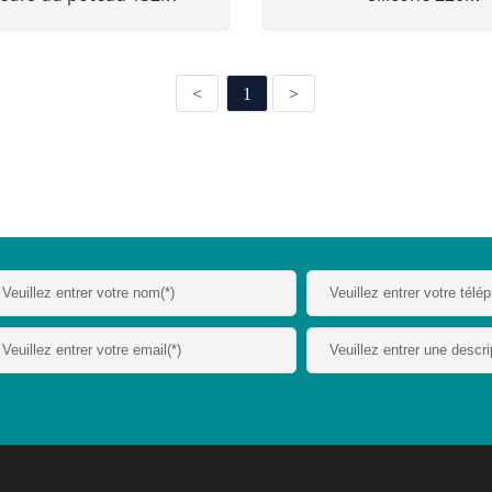
<
1
>