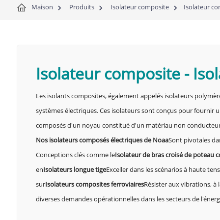
Maison
Produits
Isolateur composite
Isolateur co
Isolateur composite
-
Iso
Les isolants composites, également appelés isolateurs polymères
systèmes électriques. Ces isolateurs sont conçus pour fournir u
composés d'un noyau constitué d'un matériau non conducteur (s
Nos isolateurs composés électriques de Noaa
Sont pivotales dan
Conceptions clés comme le
Isolateur de bras croisé de poteau 
en
Isolateurs longue tige
Exceller dans les scénarios à haute tensi
sur
Isolateurs composites ferroviaires
Résister aux vibrations, à
diverses demandes opérationnelles dans les secteurs de l'énergi