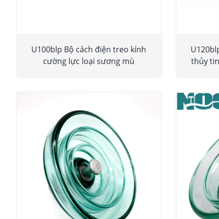
U100blp Bộ cách điện treo kính
U120blp
cường lực loại sương mù
thủy ti