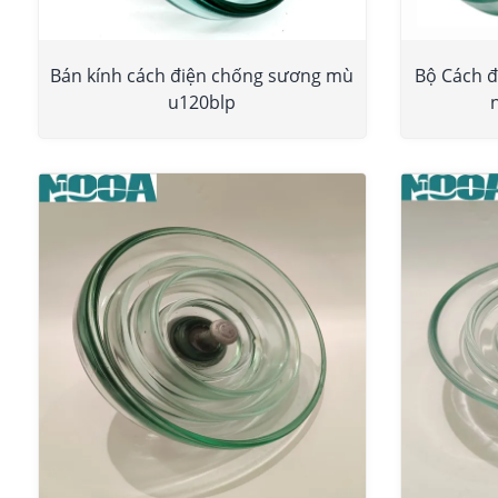
Bán kính cách điện chống sương mù
Bộ Cách đ
u120blp