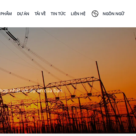
 PHẨM
DỰ ÁN
TẢI VỀ
TIN TỨC
LIÊN HỆ
NGÔN NGỮ
 hợp nhất với dự án của bạn.