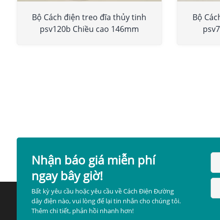
Bộ Cách điện treo đĩa thủy tinh
Bộ Cách
psv120b Chiều cao 146mm
psv7
Nhận báo giá miễn phí
ngay bây giờ!
Bất kỳ yêu cầu hoặc yêu cầu về Cách Điện Đường
dây điện nào, vui lòng để lại tin nhắn cho chúng tôi.
Thêm chi tiết, phản hồi nhanh hơn!