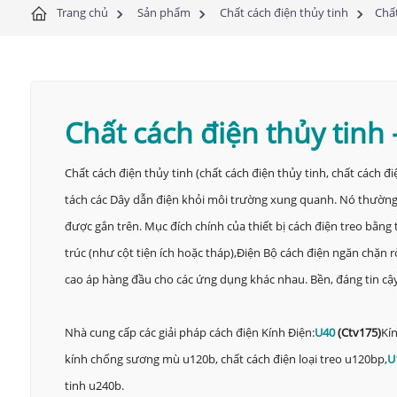
Trang chủ
Sản phẩm
Chất cách điện thủy tinh
Chất
Chất cách điện thủy tinh
Chất cách điện thủy tinh (chất cách điện thủy tinh, chất cách đ
tách các Dây dẫn điện khỏi môi trường xung quanh. Nó thường đ
được gắn trên. Mục đích chính của thiết bị cách điện treo bằng
trúc (như cột tiện ích hoặc tháp),
Điện
Bộ cách điện ngăn chặn rò
cao áp hàng đầu cho các ứng dụng khác nhau. Bền, đáng tin cậy 
Nhà cung cấp các giải pháp cách điện Kính Điện:
U40
(
Ctv175
)
Kí
kính chống sương mù u120b, chất cách điện loại treo u120bp,
U
tinh u240b.