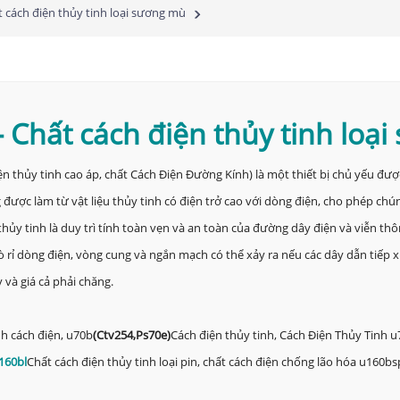
 cách điện thủy tinh loại sương mù
-
Chất cách điện thủy tinh loạ
iện thủy tinh cao áp, chất Cách Điện Đường Kính) là một thiết bị chủ yếu đư
ược làm từ vật liệu thủy tinh có điện trở cao với dòng điện, cho phép chú
 thủy tinh là duy trì tính toàn vẹn và an toàn của đường dây điện và viễn t
 rỉ dòng điện, vòng cung và ngắn mạch có thể xảy ra nếu các dây dẫn tiếp xú
và giá cả phải chăng.
nh cách điện, u70b
(
Ctv254,
Ps70e
)
Cách điện thủy tinh, Cách Điện Thủy Tinh u
160bl
Chất cách điện thủy tinh loại pin, chất cách điện chống lão hóa u160bs