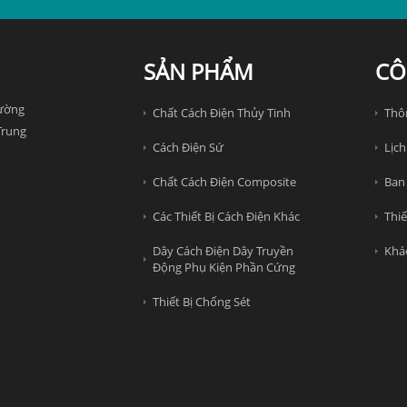
SẢN PHẨM
CÔ
đường
Chất Cách Điện Thủy Tinh
Thô
Trung
Cách Điện Sứ
Lịch
Chất Cách Điện Composite
Ban
Các Thiết Bị Cách Điện Khác
Thiế
Dây Cách Điện Dây Truyền
Khá
Động Phụ Kiện Phần Cứng
Thiết Bị Chống Sét