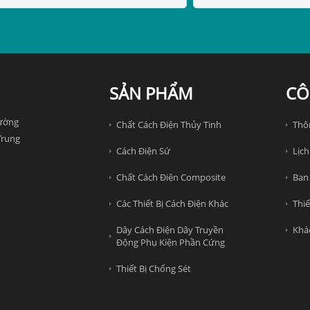
SẢN PHẨM
CÔ
đường
Chất Cách Điện Thủy Tinh
Thô
Trung
Cách Điện Sứ
Lịch
Chất Cách Điện Composite
Ban
Các Thiết Bị Cách Điện Khác
Thiế
Dây Cách Điện Dây Truyền
Khá
Động Phụ Kiện Phần Cứng
Thiết Bị Chống Sét