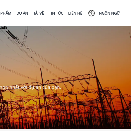
 PHẨM
DỰ ÁN
TẢI VỀ
TIN TỨC
LIÊN HỆ
NGÔN NGỮ
 hợp nhất với dự án của bạn.