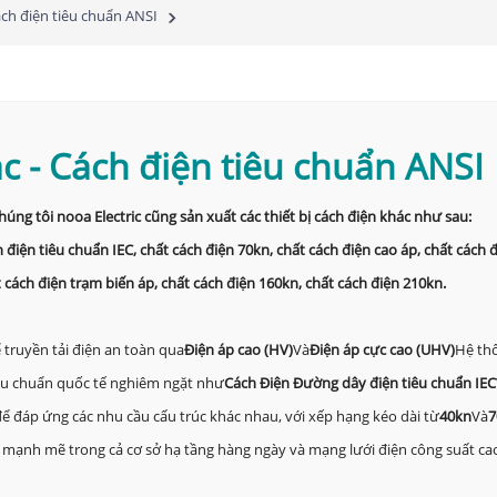
ch điện tiêu chuẩn ANSI
ác
-
Cách điện tiêu chuẩn ANSI
g tôi nooa Electric cũng sản xuất các thiết bị cách điện khác như sau:
h điện tiêu chuẩn IEC, chất cách điện 70kn, chất cách điện cao áp, chất cách 
 cách điện trạm biến áp, chất cách điện 160kn, chất cách điện 210kn.
ể truyền tải điện an toàn qua
Điện áp cao (HV)
Và
Điện áp cực cao (UHV)
Hệ thố
iêu chuẩn quốc tế nghiêm ngặt như
Cách Điện Đường dây điện tiêu chuẩn IEC
ể đáp ứng các nhu cầu cấu trúc khác nhau, với xếp hạng kéo dài từ
40kn
Và
7
ất mạnh mẽ trong cả cơ sở hạ tầng hàng ngày và mạng lưới điện công suất ca