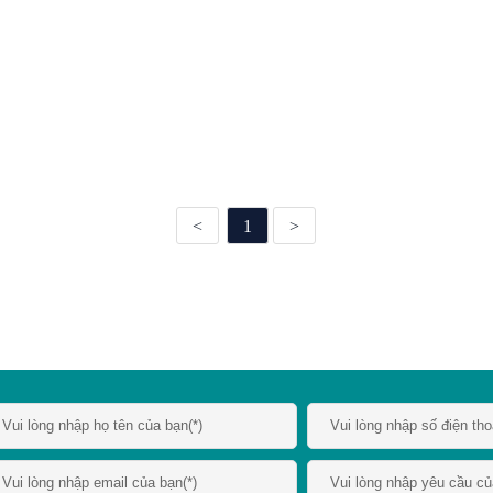
<
1
>