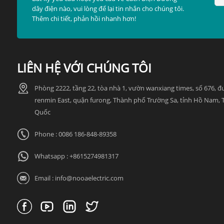
dây điện nào, vui lòng để lại tin nhắn cho chúng tôi.
Thêm chi tiết, phản hồi nhanh hơn!
LIÊN HỆ VỚI CHÚNG TÔI
Phòng 2222, tầng 22, tòa nhà 1, vườn wanxiang times, số 676, 
renmin East, quận furong, Thành phố Trường Sa, tỉnh Hồ Nam, 
Quốc
Phone : 0086 186-848-89358
Whatsapp :
+8615274981317
Email :
info@nooaelectric.com