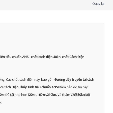
Quay lại
điện tiêu chuẩn ANSI, chất cách điện 40kn, chất Cách Điện
ng. Các chất cách điện này, bao gồm
Đường dây truyền tải cách
Và
Cách Điện Thủy Tinh tiêu chuẩn ANSI
Đảm bảo độ tin cậy
0kn
Để tải nhẹ hơn
120kn
,
160kn
,
210kn
, Và thậm Chí
550kn
Đối
o.