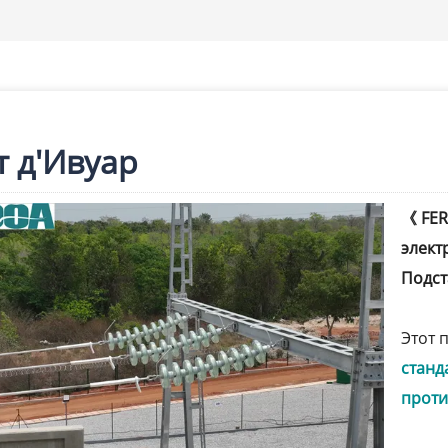
т д'Ивуар
《 FER
элект
Подст
Этот 
станд
проти