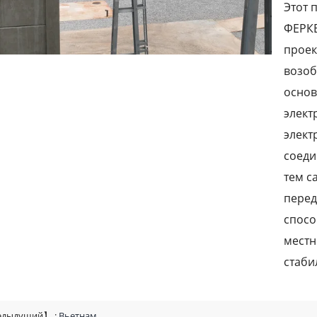
Этот 
ФЕРКЕ
проек
возоб
основ
элект
элект
соеди
тем с
перед
спосо
местн
стаби
дыдущий】 :
Вьетнам